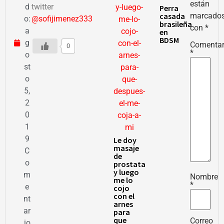
están
d
twitter
Perra
casada
marcado
o:
@sofijimenez333
brasileña
con
*
a
en
BDSM
g
Comentar
0
*
o
st
o
5,
2
0
1
9
Le doy
masaje
C
de
o
prostata
y luego
m
Nombre
me lo
*
e
cojo
con el
nt
arnes
ar
para
que
Correo
io