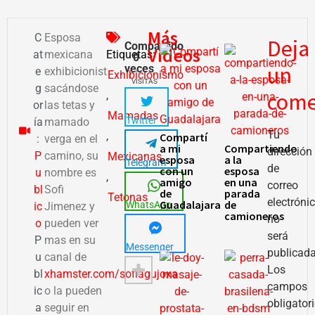
Más
C
Esposa
Deja
Compartido
Videos
at
mexicana
Etiquetas:
0
un
veces
e
exhibicionista
Exhibicionismo
VISITAS
g
sacándose
come
,
or
las tetas y
Mamadas
Twitter
ía
mamado
Tu
,
Compartí
:
verga en el
a mi
Compartiendo
dirección
P
camino, su
Mexicanas
esposa
a la
Telegram
de
con un
esposa
u
nombre es
,
amigo
en una
correo
bl
Sofi
de
parada
Tetonas
electróni
Guadalajara
de
WhatsApp
ic
Jimenez y
camioneros
no
o
pueden ver
será
P
mas en su
Messenger
publicada
u
canal de
Los
bl
xhamster.com/sofiagujoxa
campos
ic
o la pueden
obligator
a
seguir en