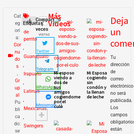
Más
Cat
Deja
Compartido
0
Videos
eg
Etiquetas:
1
un
veces
orí
de
VISITAS
a:
perrito
comen
Cor
,
Twitter
nu
Guanajuato
Tu
do
dirección
,
s
Telegram
de
Mi esposo
Mi Esposa
,
Irapuato
viendo a
cogiendo
correo
Gr
dos de
sin
,
electrónico
sus
condón y
WhatsApp
up
Latinas
amigos
la llenan
no será
al
cogiendome
de leche
,
publicada.
por el
Pu
Messenger
culo
Los
Mexicanas
bli
campos
ca
,
obligatorio
do:
Swingers
están
se