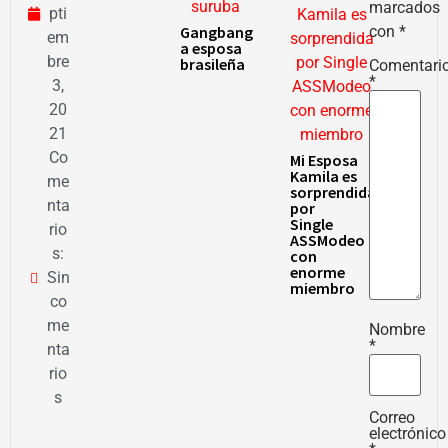
marcados
pti
Gangbang
con
*
em
a esposa
bre
brasileña
Comentari
*
3,
20
21
Co
Mi Esposa
Kamila es
me
sorprendida
nta
por
Single
rio
ASSModeo
s:
con
enorme
Sin
miembro
co
me
Nombre
*
nta
rio
s
Correo
electrónico