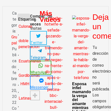
Más
Ca
Deja
Compartido
Videos
te
Etiquetas:
0
veces
un
gor
Culonas
Visitas
ía:
,
come
Gru
doble
Twitter
pal
penetracion
Tu
Pu
dirección
,
bli
Telegram
de
ca
Ecuatorianas
correo
do:
,
electrónic
WhatsApp
fe
Gordibuenas
no
bre
será
,
HMH
Esposa
ro
Messenger
infiel
publicada.
20,
,
mamando
Los
la verga
20
Latinas
del
campos
22
amante
,
obligatori
mientras
Co