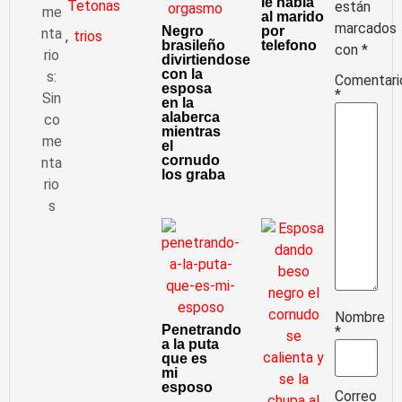
le habla
Tetonas
están
me
al marido
marcados
Negro
por
nta
,
trios
brasileño
telefono
con
*
rio
divirtiendose
con la
s:
Comentari
esposa
*
Sin
en la
alaberca
co
mientras
me
el
cornudo
nta
los graba
rio
s
Nombre
Penetrando
*
a la puta
que es
mi
esposo
Correo