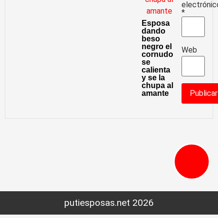
electrónic
*
Esposa
dando
beso
negro el
Web
cornudo
se
calienta
y se la
chupa al
amante
putiesposas.net 2026