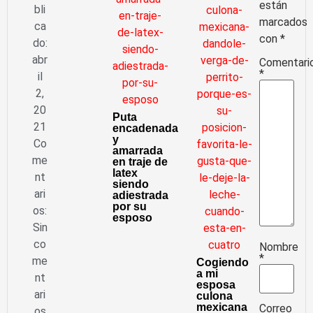
están
bli
marcados
ca
con
*
do:
abr
Comentari
*
il
2,
20
Puta
21
encadenada
y
Co
amarrada
me
en traje de
latex
nt
siendo
ari
adiestrada
por su
os:
esposo
Sin
co
Nombre
*
me
Cogiendo
a mi
nt
esposa
ari
culona
mexicana
Correo
os