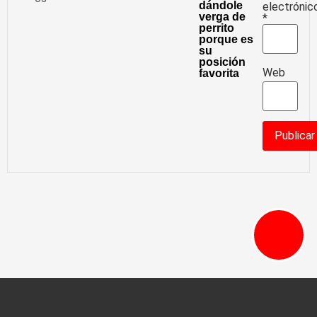
dándole
electrónic
verga de
*
perrito
porque es
su
posición
Web
favorita