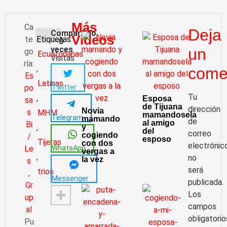
Más
Ca
Deja
Compartido
Videos
te
Etiquetas:
0
veces
un
go
Ecuatorianas
Visitas
ría:
,
come
Es
Latinas
Twitter
po
Tu
,
Esposa
sa
de Tijuana
dirección
Novia
s
MHM
mamandosela
Telegram
mamando
de
al amigo
Bi
,
y
del
correo
cogiendo
/
esposo
Tijeras
con dos
electrónic
WhatsApp
Le
vergas a
,
no
la vez
s
será
trios
,
Messenger
publicada.
Gr
Los
up
campos
al
obligatorio
Pu