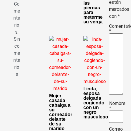
están
las
Co
piernas
marcados
me
para
con
*
meterme
nta
su verga
rio
Comentari
*
s:
Sin
co
me
nta
rio
s
Linda,
esposa
Mujer
delgada
casada
cogiendo
Nombre
cabalga a
con un
*
su
negro
corneador
musculoso
delante
de su
marido
Correo