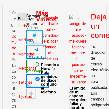
Más
Ca
Deja
Compartido
Videos
te
Etiquetas:
0
veces
un
gor
Latinas
Visitas
ía:
,
come
Co
Maduras
Twitter
rnu
Tu
,
do
dirección
s
Mamadas
Telegram
de
Pu
,
correo
Picando a
bli
Mexicanas
Hotwife
electrónic
WhatsApp
ca
Puta
,
no
gemidos
do:
de placer
será
Tetonas
abr
cornudo
Messenger
publicada.
al
El amigo
il
,
telefono
de mi
Los
12,
esposo
Tijuanas
campos
me quiere
20
follar y
obligatori
21
me abre